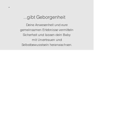
...gibt Geborgenheit
Deine Anwesenheit und eure
gemeinsamen Erlebnisse vermitteln
Sicherheit und lassen dein Baby
mit Urvertrauen und
Selbstbewusstsein heranwachsen.
...schafft Entspannung
Ebenso wie bei dir als erwachsener
Mensch, hat die Massage auf dein
Baby bereits Auswirkungen auf Körper
und Geist. Stresshormone werden
reduziert, Herzschlag und Atmung
werden ruhiger, ein wohliges Gefühl
macht sich breit.